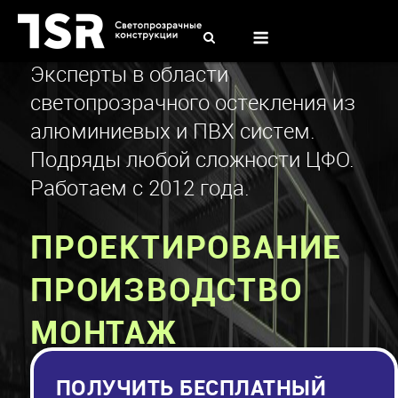
Skip
to
Menu
content
Эксперты в области
светопрозрачного остекления из
алюминиевых и ПВХ систем.
Подряды любой сложности ЦФО.
Работаем с 2012 года.
ПРОЕКТИРОВАНИЕ
ПРОИЗВОДСТВО
МОНТАЖ
ПОЛУЧИТЬ БЕСПЛАТНЫЙ